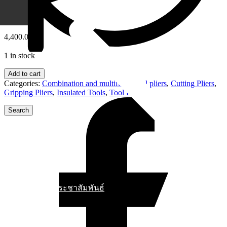
V )
4,400.00
฿
1 in stock
Add to cart
Categories:
Combination and multifunctional pliers
,
Cutting Pliers
,
Gripping Pliers
,
Insulated Tools
,
Tool Kits
ข่าวสารประชาสัมพันธ์