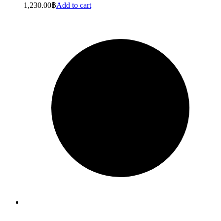
1,230.00
฿
Add to cart