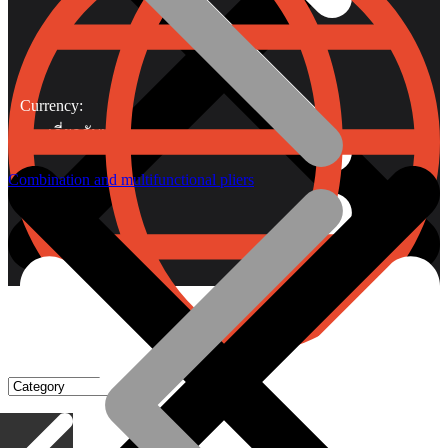
Currency:
เกี่ยวกับเรา
Combination and multifunctional pliers
Gripping Pliers