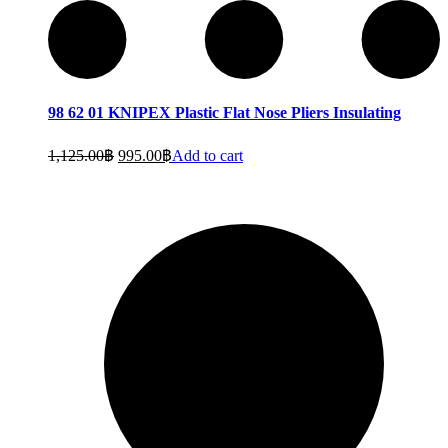
98 62 01 KNIPEX Plastic Flat Nose Pliers Insulating
1,125.00
฿
995.00
฿
Add to cart