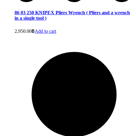
86 03 250 KNIPEX Pliers Wrench ( Pliers and a wrench
in a single tool )
2,950.00
฿
Add to cart