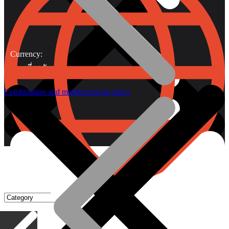
Currency:
เกี่ยวกับเรา
Combination and multifunctional pliers
Gripping Pliers