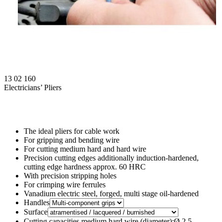
13 02 160
Electricians’ Pliers
The ideal pliers for cable work
For gripping and bending wire
For cutting medium hard and hard wire
Precision cutting edges additionally induction-hardened,
cutting edge hardness approx. 60 HRC
With precision stripping holes
For crimping wire ferrules
Vanadium electric steel, forged, multi stage oil-hardened
Handles
Surface
Cutting capacities medium hard wire (diameter):Ø 2.5