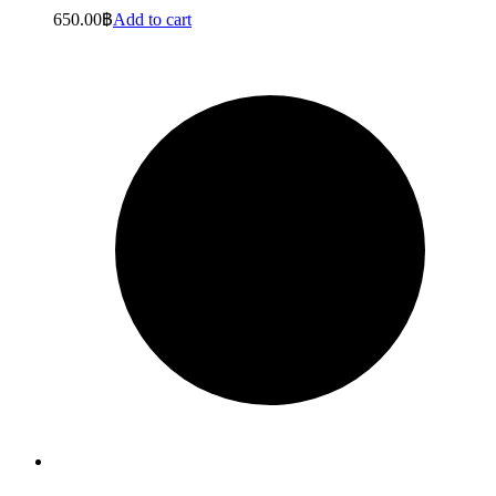
650.00
฿
Add to cart