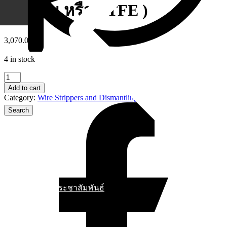
,ซิลิโคน หรือ PTFE )
3,070.00
฿
4 in stock
16
30
Add to cart
145
Category:
Wire Strippers and Dismantling Tools
SB
Dismantling
Tool
(คีม
ปอก
ฉนวน
สาย
ไฟ
ข่าวสารประชาสัมพันธ์
พี
วีซี
,ยาง