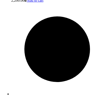
2,200.00
฿
Add to cart