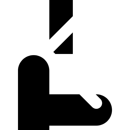
,ซิ
ลิ
โคน
หรือ
PTFE
)
quantity