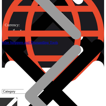
Currency:
เกี่ยวกับเรา
Wire Strippers and Dismantling Tools
Gripping Pliers