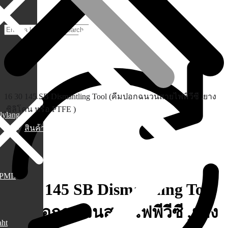
16 30 145 SB Dismantling Tool (คีมปอกฉนวนสายไฟพีวีซี ,ยาง
,ซิลิโคน หรือ PTFE )
lylang
สินค้า
PML
16 30 145 SB Dismantling Tool
(คีมปอกฉนวนสายไฟพีวีซี ,ยาง
aht