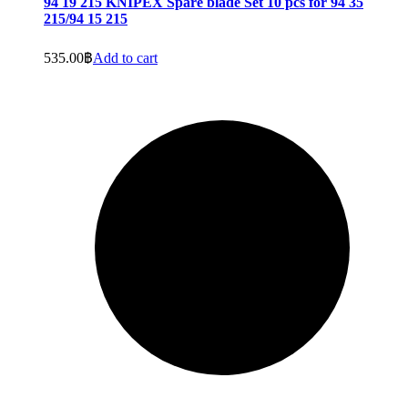
94 19 215 KNIPEX Spare blade Set 10 pcs for 94 35
215/94 15 215
535.00
฿
Add to cart