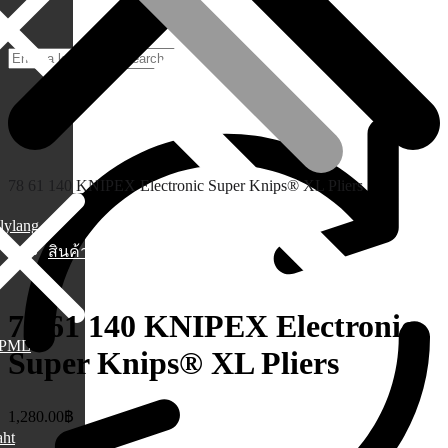
78 61 140 KNIPEX Electronic Super Knips® XL Pliers
lylang
สินค้า
78 61 140 KNIPEX Electronic
PML
Super Knips® XL Pliers
1,280.00
฿
aht