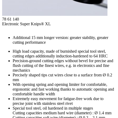
78 61 140
Electronic Super Knips® XL
Additional 15 mm longer version: greater stability, greater
cutting performance
High load capacity, made of burnished special tool steel,
cutting edges additionally induction-hardened to 64 HRC
Precision-ground cutting edges without bevel for precise and
flush cutting of the finest wires, e.g. in electronics and fine
mechanics
Precisely shaped tips cut wires close to a surface from Ø 0.2
mm
With opening spring and opening limiter for comfortable,
ergonomic and fast working thanks to automatic opening and
comfortable handle width
Extremely easy movement for fatigue-free work due to
precise joint with stainless steel rivet
Special tool steel, oil hardened in multiple stages
Cutting capacities medium hard wire (diameter) : Ø 1.4 mm
Cutting capacities soft wire (diameter) : Ø 0.2 – 2.1 mm