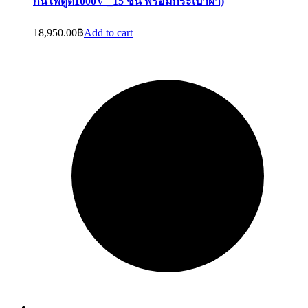
กันไฟดูด1000V _15 ชิ้น พร้อมกระเป๋าผ้า)
18,950.00
฿
Add to cart