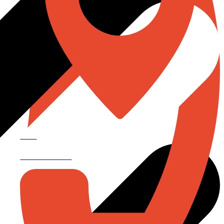
Tax ID
0115555015479