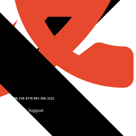
088-239-4378 095-396-3322
Sales & Support