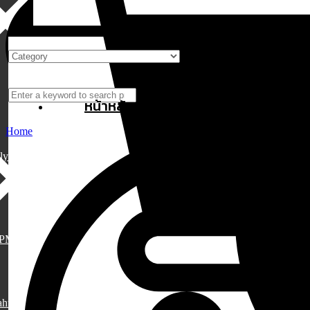
หน้าหลัก
Home
lylang
PML
aht