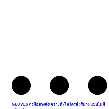
GLOVES ถุงมือยางสังเคราะห์ (ไนไตรล์ )สีม่วง เเบบไม่มี