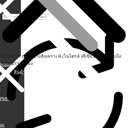
GLOVES ถุงมือยางสังเคราะห์ (ไนไตรล์ )สีเขียว เเบบไม่มีแป้ง
ชนิดบรรจุกล่อง
lylang
สินค้า
PML
aht